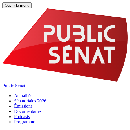
Ouvrir le menu
Public Sénat
Actualités
Sénatoriales 2026
Émissions
Documentaires
Podcasts
Programme