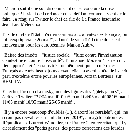
"Macron sait-il que son discours était censé conclure la crise
politique ? Il vient de la relancer en se défilant comme il vient de le
faire", a réagi sur Twitter le chef de file de La France insoumise
Jean-Luc Mélenchon.
Et si le chef de l'Etat "n'a rien compris aux attentes des Français, on
lui réexpliquera le 26 mai!", a lancé de son côté la tête de liste du
mouvement pour les européennes, Manon Aubry.
"Baisse des impôts", "justice sociale", "lutte contre l'immigration
clandestine et contre l'insécurité": Emmanuel Macron "n'a rien dit,
rien apporté", et "je crains très honnêtement que la colère des
Français a de très beaux jours devant elle", a averti la tête de liste du
parti d'extrême droite pour les européennes, Jordan Bardella, sur
BFM-TV.
En écho, Priscillia Ludosky, une des figures des "gilets jaunes", a
écrit sur Twitter: "27/04 manif 01/05 manif 04/05 manif 08/05 manif
11/05 manif 18/05 manif 25/05 manif".
"Il y a encore beaucoup d'oubliés (...), d'abord les retraités", qui "ne
seront pas réévalués sur l'inflation en 2019", a réagi le patron des
Républicains, Laurent Wauquiez, sur France 2, en regrettant qu'il y
ait seulement des "petits gestes, des petites corrections des lourdes