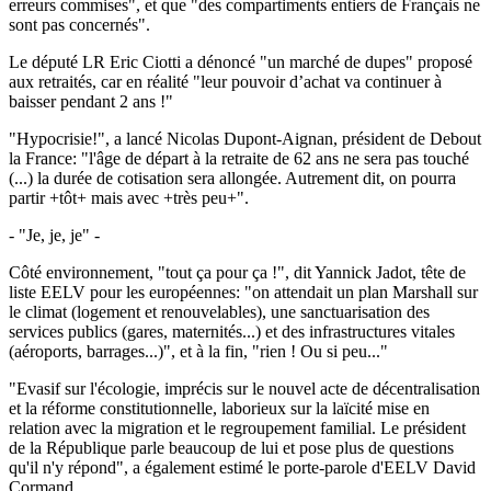
erreurs commises", et que "des compartiments entiers de Français ne
sont pas concernés".
Le député LR Eric Ciotti a dénoncé "un marché de dupes" proposé
aux retraités, car en réalité "leur pouvoir d’achat va continuer à
baisser pendant 2 ans !"
"Hypocrisie!", a lancé Nicolas Dupont-Aignan, président de Debout
la France: "l'âge de départ à la retraite de 62 ans ne sera pas touché
(...) la durée de cotisation sera allongée. Autrement dit, on pourra
partir +tôt+ mais avec +très peu+".
- "Je, je, je" -
Côté environnement, "tout ça pour ça !", dit Yannick Jadot, tête de
liste EELV pour les européennes: "on attendait un plan Marshall sur
le climat (logement et renouvelables), une sanctuarisation des
services publics (gares, maternités...) et des infrastructures vitales
(aéroports, barrages...)", et à la fin, "rien ! Ou si peu..."
"Evasif sur l'écologie, imprécis sur le nouvel acte de décentralisation
et la réforme constitutionnelle, laborieux sur la laïcité mise en
relation avec la migration et le regroupement familial. Le président
de la République parle beaucoup de lui et pose plus de questions
qu'il n'y répond", a également estimé le porte-parole d'EELV David
Cormand.