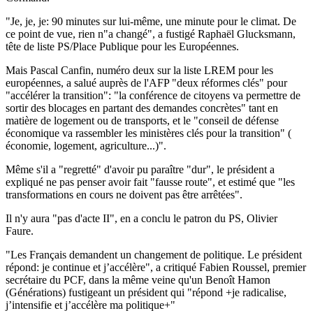
"Je, je, je: 90 minutes sur lui-même, une minute pour le climat. De
ce point de vue, rien n"a changé", a fustigé Raphaël Glucksmann,
tête de liste PS/Place Publique pour les Européennes.
Mais Pascal Canfin, numéro deux sur la liste LREM pour les
européennes, a salué auprès de l'AFP "deux réformes clés" pour
"accélérer la transition": "la conférence de citoyens va permettre de
sortir des blocages en partant des demandes concrètes" tant en
matière de logement ou de transports, et le "conseil de défense
économique va rassembler les ministères clés pour la transition" (
économie, logement, agriculture...)".
Même s'il a "regretté" d'avoir pu paraître "dur", le président a
expliqué ne pas penser avoir fait "fausse route", et estimé que "les
transformations en cours ne doivent pas être arrêtées".
Il n'y aura "pas d'acte II", en a conclu le patron du PS, Olivier
Faure.
"Les Français demandent un changement de politique. Le président
répond: je continue et j’accélère", a critiqué Fabien Roussel, premier
secrétaire du PCF, dans la même veine qu'un Benoît Hamon
(Générations) fustigeant un président qui "répond +je radicalise,
j’intensifie et j’accélère ma politique+"