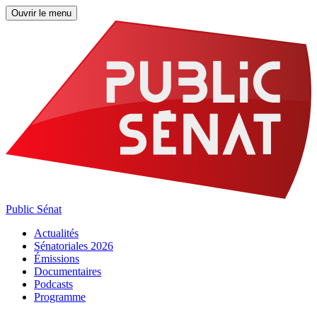
Ouvrir le menu
Public Sénat
Actualités
Sénatoriales 2026
Émissions
Documentaires
Podcasts
Programme