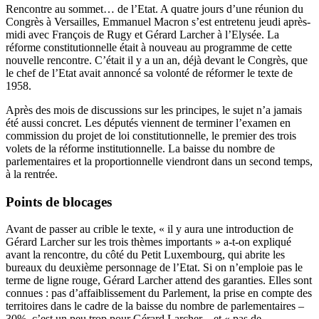
Rencontre au sommet… de l’Etat. A quatre jours d’une réunion du
Congrès à Versailles, Emmanuel Macron s’est entretenu jeudi après-
midi avec François de Rugy et Gérard Larcher à l’Elysée. La
réforme constitutionnelle était à nouveau au programme de cette
nouvelle rencontre. C’était il y a un an, déjà devant le Congrès, que
le chef de l’Etat avait annoncé sa volonté de réformer le texte de
1958.
Après des mois de discussions sur les principes, le sujet n’a jamais
été aussi concret. Les députés viennent de terminer l’examen en
commission du projet de loi constitutionnelle, le premier des trois
volets de la réforme institutionnelle. La baisse du nombre de
parlementaires et la proportionnelle viendront dans un second temps,
à la rentrée.
Points de blocages
Avant de passer au crible le texte, « il y aura une introduction de
Gérard Larcher sur les trois thèmes importants » a-t-on expliqué
avant la rencontre, du côté du Petit Luxembourg, qui abrite les
bureaux du deuxième personnage de l’Etat. Si on n’emploie pas le
terme de ligne rouge, Gérard Larcher attend des garanties. Elles sont
connues : pas d’affaiblissement du Parlement, la prise en compte des
territoires dans le cadre de la baisse du nombre de parlementaires –
30%, c’est un peu trop pour Gérard Larcher – et « pas de