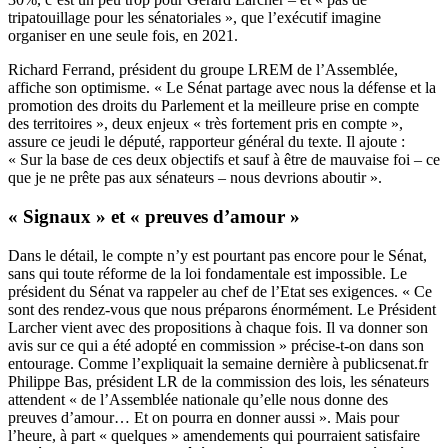
tripatouillage pour les sénatoriales », que l’exécutif imagine
organiser en une seule fois, en 2021.
Richard Ferrand, président du groupe LREM de l’Assemblée,
affiche son optimisme. « Le Sénat partage avec nous la défense et la
promotion des droits du Parlement et la meilleure prise en compte
des territoires », deux enjeux « très fortement pris en compte »,
assure ce jeudi le député, rapporteur général du texte. Il ajoute :
« Sur la base de ces deux objectifs et sauf à être de mauvaise foi – ce
que je ne prête pas aux sénateurs – nous devrions aboutir ».
« Signaux » et « preuves d’amour »
Dans le détail, le compte n’y est pourtant pas encore pour le Sénat,
sans qui toute réforme de la loi fondamentale est impossible. Le
président du Sénat va rappeler au chef de l’Etat ses exigences. « Ce
sont des rendez-vous que nous préparons énormément. Le Président
Larcher vient avec des propositions à chaque fois. Il va donner son
avis sur ce qui a été adopté en commission » précise-t-on dans son
entourage. Comme l’expliquait la semaine dernière
à publicsenat.fr
Philippe Bas, président LR de la commission des lois, les sénateurs
attendent « de l’Assemblée nationale qu’elle nous donne des
preuves d’amour… Et on pourra en donner aussi ». Mais pour
l’heure, à part « quelques » amendements qui pourraient satisfaire