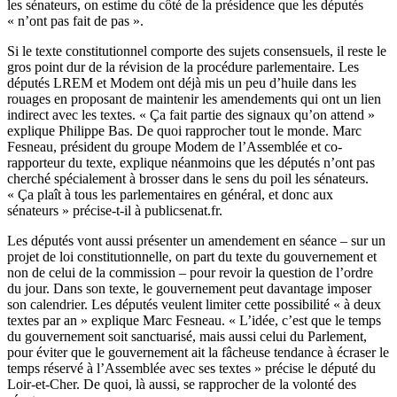
les sénateurs, on estime du côté de la présidence que les députés
« n’ont pas fait de pas ».
Si le texte constitutionnel comporte des sujets consensuels, il reste le
gros point dur de la révision de la procédure parlementaire. Les
députés LREM et Modem ont déjà mis un peu d’huile dans les
rouages en proposant de maintenir les amendements qui ont un lien
indirect avec les textes. « Ça fait partie des signaux qu’on attend »
explique Philippe Bas. De quoi rapprocher tout le monde. Marc
Fesneau, président du groupe Modem de l’Assemblée et co-
rapporteur du texte, explique néanmoins que les députés n’ont pas
cherché spécialement à brosser dans le sens du poil les sénateurs.
« Ça plaît à tous les parlementaires en général, et donc aux
sénateurs » précise-t-il à publicsenat.fr.
Les députés vont aussi présenter un amendement en séance – sur un
projet de loi constitutionnelle, on part du texte du gouvernement et
non de celui de la commission – pour revoir la question de l’ordre
du jour. Dans son texte, le gouvernement peut davantage imposer
son calendrier. Les députés veulent limiter cette possibilité « à deux
textes par an » explique Marc Fesneau. « L’idée, c’est que le temps
du gouvernement soit sanctuarisé, mais aussi celui du Parlement,
pour éviter que le gouvernement ait la fâcheuse tendance à écraser le
temps réservé à l’Assemblée avec ses textes » précise le député du
Loir-et-Cher. De quoi, là aussi, se rapprocher de la volonté des