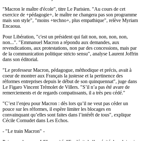
"Macron le maître d'école", titre Le Parisien. "Au cours de cet
exercice de +pédagogie+, le maître ne changera pas son programme
mais son style", "moins +techno+, plus empathique", relève Myriam
Encaoua.
Pour Libération, "c'est un président qui fait non, non, non, non,
non...". "Emmanuel Macron a répondu aux demandes, aux
revendications, aux protestations, non par des concessions, mais par
de la communication politique stricto sensu", analyse Laurent Joffrin
dans son éditorial.
"Le professeur Macron, pédagogue, méthodique et précis, avait à
coeur de montrer aux Français la justesse et la pertinence des
réformes entreprises depuis le début de son quinquennat", juge dans
Le Figaro Vincent Trémolet de Villers. "S’il n’a pas été avare de
remerciements et de regards compatissants, il a très peu cédé."
"C’est l’enjeu pour Macron : dès lors qu’il ne veut pas céder un
pouce sur les réformes, il espère limiter les blocages en
convainquant qu’elles sont faites dans l’intérêt de tous", explique
Cécile Cornudet dans Les Echos.
- "Le train Macron" -