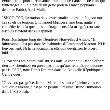
Peine perdue pour L'Humanité. "En dépit de l’aménité de celui qui
l’interrogeait, il n’a pas eu un geste pour la France populaire",
dénonce Patrick Apel-Muller.
"SNCF, CSG, limitation de vitesse, ruralité : c’est un fait, sur tous
ces sujets de tension, Emmanuel Macron a tenu bon, quitte à
concéder ici et là quelques aménagements à la marge", constate
Nicolas Beytout dans L'Opinion.
Pour Dominique Jung des Dernières Nouvelles d'Alsace, "la
bifurcation n’est pas dans les habitudes d’Emmanuel Macron. Ni le
louvoiement. Ni la négociation si elle doit dévitaliser le projet
initial".
"Droit dans ses bottes, calé sur ses rails, le chef de l’État ne cédera
rien aux cheminots en grève pas plus qu’aux retraités ponctionnés
par la CSG", note Denis Daumin dans La Nouvelle République du
Centre ouest.
"Grève ou pas grève, le train Macron est lancé à pleine vitesse.
Vouloir le ralentir, c’est peine perdue", résume Bruno Dumortier
dans L'Est Eclair.