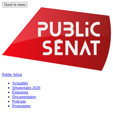
Ouvrir le menu
Public Sénat
Actualités
Sénatoriales 2026
Émissions
Documentaires
Podcasts
Programme