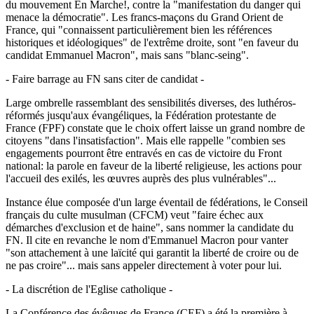
du mouvement En Marche!, contre la "manifestation du danger qui
menace la démocratie". Les francs-maçons du Grand Orient de
France, qui "connaissent particulièrement bien les références
historiques et idéologiques" de l'extrême droite, sont "en faveur du
candidat Emmanuel Macron", mais sans "blanc-seing".
- Faire barrage au FN sans citer de candidat -
Large ombrelle rassemblant des sensibilités diverses, des luthéros-
réformés jusqu'aux évangéliques, la Fédération protestante de
France (FPF) constate que le choix offert laisse un grand nombre de
citoyens "dans l'insatisfaction". Mais elle rappelle "combien ses
engagements pourront être entravés en cas de victoire du Front
national: la parole en faveur de la liberté religieuse, les actions pour
l'accueil des exilés, les œuvres auprès des plus vulnérables"...
Instance élue composée d'un large éventail de fédérations, le Conseil
français du culte musulman (CFCM) veut "faire échec aux
démarches d'exclusion et de haine", sans nommer la candidate du
FN. Il cite en revanche le nom d'Emmanuel Macron pour vanter
"son attachement à une laïcité qui garantit la liberté de croire ou de
ne pas croire"... mais sans appeler directement à voter pour lui.
- La discrétion de l'Eglise catholique -
La Conférence des évêques de France (CEF) a été la première à