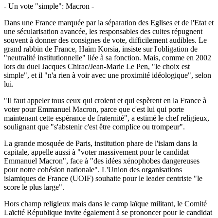
- Un vote "simple": Macron -
Dans une France marquée par la séparation des Eglises et de l'Etat et
une sécularisation avancée, les responsables des cultes répugnent
souvent à donner des consignes de vote, difficilement audibles. Le
grand rabbin de France, Haïm Korsia, insiste sur l'obligation de
"neutralité institutionnelle" liée à sa fonction. Mais, comme en 2002
lors du duel Jacques Chirac/Jean-Marie Le Pen, "le choix est
simple", et il "n'a rien à voir avec une proximité idéologique", selon
lui.
"Il faut appeler tous ceux qui croient et qui espèrent en la France à
voter pour Emmanuel Macron, parce que c'est lui qui porte
maintenant cette espérance de fraternité", a estimé le chef religieux,
soulignant que "s'abstenir c'est être complice ou trompeur".
La grande mosquée de Paris, institution phare de l'islam dans la
capitale, appelle aussi à "voter massivement pour le candidat
Emmanuel Macron", face à "des idées xénophobes dangereuses
pour notre cohésion nationale". L'Union des organisations
islamiques de France (UOIF) souhaite pour le leader centriste "le
score le plus large".
Hors champ religieux mais dans le camp laïque militant, le Comité
Laïcité République invite également à se prononcer pour le candidat