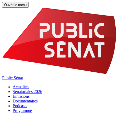
Ouvrir le menu
Public Sénat
Actualités
Sénatoriales 2026
Émissions
Documentaires
Podcasts
Programme