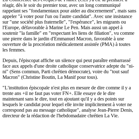
réagir, dès le soir du premier tour, avec un long communiqué
rappelant ses "fondamentaux pour aider au discernement", mais sans
appeler "à voter pour l'un ou l'autre candidat". Avec une insistance
sur "une société plus fraternelle", "l'espérance", les migrants ou
l'Europe, défavorable à Marine Le Pen. Mais aussi un appel à
soutenir "la famille" en "respectant les liens de filiation", vu comme
une pierre dans le jardin d'Emmanuel Macron, favorable à une
ouverture de la procréation médicalement assistée (PMA) à toutes
les femmes.
Depuis, l'épiscopat affiche un silence qui peut paraître embarrassé
face aux appels d'une droite catholique conservatrice adepte du "ni-
ni" (Sens commun, Parti chrétien démocrate), voire du "tout sauf
Macron" (Christine Boutin, La Manif pour tous).
"L'institution épiscopale n'est plus en mesure de dire comme il y a
trente ans +il ne faut pas voter FN+. Elle essaye de le dire
maintenant sans le dire, tout en ajoutant qu'il y a des points sur
lesquels le candidat pour lequel elle invite implicitement à voter ne
correspond pas au message catholique", analyse Jean-Pierre Denis,
directeur de la rédaction de l'hebdomadaire chrétien La Vie.