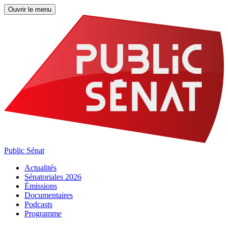
Ouvrir le menu
Public Sénat
Actualités
Sénatoriales 2026
Émissions
Documentaires
Podcasts
Programme