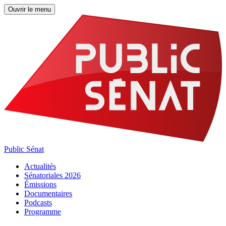
Ouvrir le menu
Public Sénat
Actualités
Sénatoriales 2026
Émissions
Documentaires
Podcasts
Programme