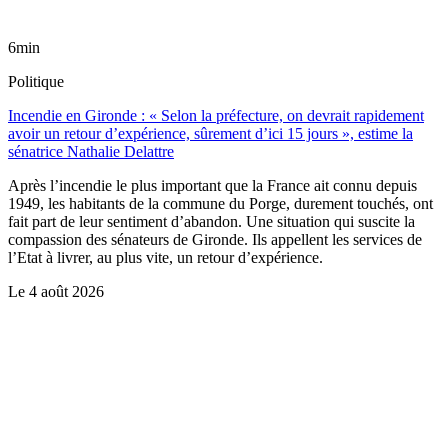
6min
Politique
Incendie en Gironde : « Selon la préfecture, on devrait rapidement
avoir un retour d’expérience, sûrement d’ici 15 jours », estime la
sénatrice Nathalie Delattre
Après l’incendie le plus important que la France ait connu depuis
1949, les habitants de la commune du Porge, durement touchés, ont
fait part de leur sentiment d’abandon. Une situation qui suscite la
compassion des sénateurs de Gironde. Ils appellent les services de
l’Etat à livrer, au plus vite, un retour d’expérience.
Le
4 août 2026