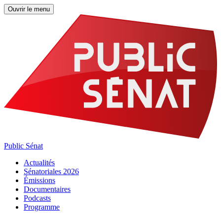
Ouvrir le menu
Public Sénat
Actualités
Sénatoriales 2026
Émissions
Documentaires
Podcasts
Programme