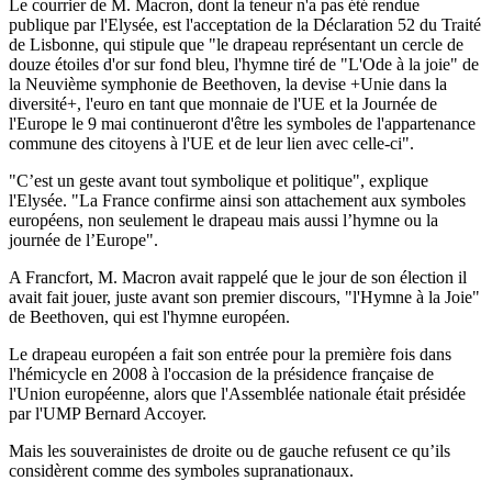
Le courrier de M. Macron, dont la teneur n'a pas été rendue
publique par l'Elysée, est l'acceptation de la Déclaration 52 du Traité
de Lisbonne, qui stipule que "le drapeau représentant un cercle de
douze étoiles d'or sur fond bleu, l'hymne tiré de "L'Ode à la joie" de
la Neuvième symphonie de Beethoven, la devise +Unie dans la
diversité+, l'euro en tant que monnaie de l'UE et la Journée de
l'Europe le 9 mai continueront d'être les symboles de l'appartenance
commune des citoyens à l'UE et de leur lien avec celle-ci".
"C’est un geste avant tout symbolique et politique", explique
l'Elysée. "La France confirme ainsi son attachement aux symboles
européens, non seulement le drapeau mais aussi l’hymne ou la
journée de l’Europe".
A Francfort, M. Macron avait rappelé que le jour de son élection il
avait fait jouer, juste avant son premier discours, "l'Hymne à la Joie"
de Beethoven, qui est l'hymne européen.
Le drapeau européen a fait son entrée pour la première fois dans
l'hémicycle en 2008 à l'occasion de la présidence française de
l'Union européenne, alors que l'Assemblée nationale était présidée
par l'UMP Bernard Accoyer.
Mais les souverainistes de droite ou de gauche refusent ce qu’ils
considèrent comme des symboles supranationaux.