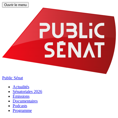
Ouvrir le menu
Public Sénat
Actualités
Sénatoriales 2026
Émissions
Documentaires
Podcasts
Programme