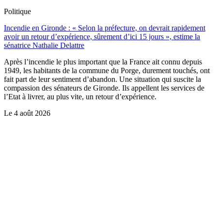
Politique
Incendie en Gironde : « Selon la préfecture, on devrait rapidement
avoir un retour d’expérience, sûrement d’ici 15 jours », estime la
sénatrice Nathalie Delattre
Après l’incendie le plus important que la France ait connu depuis
1949, les habitants de la commune du Porge, durement touchés, ont
fait part de leur sentiment d’abandon. Une situation qui suscite la
compassion des sénateurs de Gironde. Ils appellent les services de
l’Etat à livrer, au plus vite, un retour d’expérience.
Le
4 août 2026