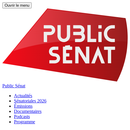
Ouvrir le menu
Public Sénat
Actualités
Sénatoriales 2026
Émissions
Documentaires
Podcasts
Programme