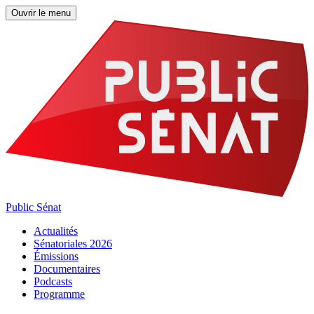
Ouvrir le menu
Public Sénat
Actualités
Sénatoriales 2026
Émissions
Documentaires
Podcasts
Programme