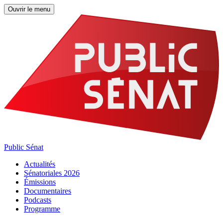
Ouvrir le menu
Public Sénat
Actualités
Sénatoriales 2026
Émissions
Documentaires
Podcasts
Programme