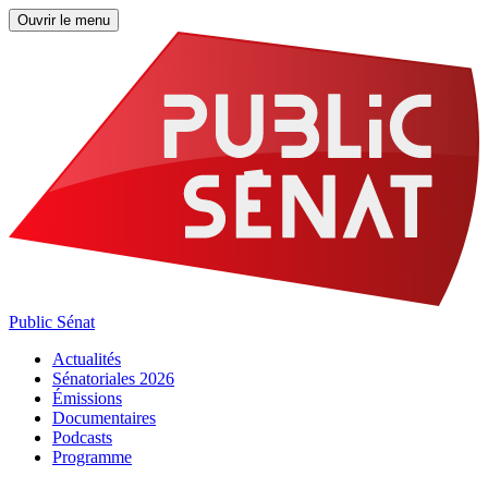
Ouvrir le menu
Public Sénat
Actualités
Sénatoriales 2026
Émissions
Documentaires
Podcasts
Programme