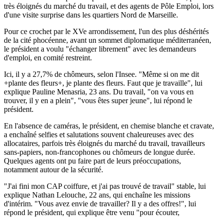
très éloignés du marché du travail, et des agents de Pôle Emploi, lors
d'une visite surprise dans les quartiers Nord de Marseille.
Pour ce crochet par le XVe arrondissement, l'un des plus déshérités
de la cité phocéenne, avant un sommet diplomatique méditerranéen,
le président a voulu "échanger librement" avec les demandeurs
d'emploi, en comité restreint.
Ici, il y a 27,7% de chômeurs, selon l'Insee. "Même si on me dit
+plante des fleurs+, je plante des fleurs. Faut que je travaille", lui
explique Pauline Menasria, 23 ans. Du travail, "on va vous en
trouver, il y en a plein", "vous êtes super jeune", lui répond le
président.
En l'absence de caméras, le président, en chemise blanche et cravate,
a enchaîné selfies et salutations souvent chaleureuses avec des
allocataires, parfois très éloignés du marché du travail, travailleurs
sans-papiers, non-francophones ou chômeurs de longue durée.
Quelques agents ont pu faire part de leurs préoccupations,
notamment autour de la sécurité.
"J'ai fini mon CAP coiffure, et j'ai pas trouvé de travail" stable, lui
explique Nathan Lelouche, 22 ans, qui enchaîne les missions
d'intérim. "Vous avez envie de travailler? Il y a des offres!", lui
répond le président, qui explique être venu "pour écouter,