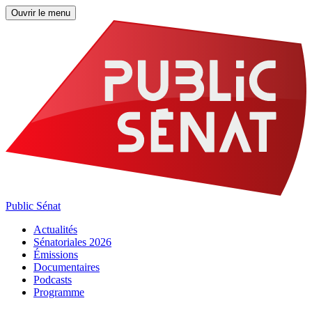
Ouvrir le menu
Public Sénat
Actualités
Sénatoriales 2026
Émissions
Documentaires
Podcasts
Programme