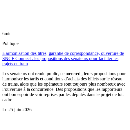
6min
Politique
Harmonisation des titres, garantie de correspondance, ouverture de
SNCF Connect : les propositions des sénateurs pour faciliter les
trajets en train
Les sénateurs ont rendu public, ce mercredi, leurs propositions pour
harmoniser les tarifs et conditions d’achats des billets sur le réseau
de trains, alors que les opérateurs sont toujours plus nombreux avec
l’ouverture à la concurrence. Des propositions que les rapporteurs
ont bon espoir de voir reprises par les députés dans le projet de loi-
cadre.
Le
25 juin 2026