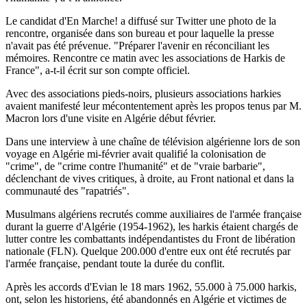
Le candidat d'En Marche! a diffusé sur Twitter une photo de la
rencontre, organisée dans son bureau et pour laquelle la presse
n'avait pas été prévenue. "Préparer l'avenir en réconciliant les
mémoires. Rencontre ce matin avec les associations de Harkis de
France", a-t-il écrit sur son compte officiel.
Avec des associations pieds-noirs, plusieurs associations harkies
avaient manifesté leur mécontentement après les propos tenus par M.
Macron lors d'une visite en Algérie début février.
Dans une interview à une chaîne de télévision algérienne lors de son
voyage en Algérie mi-février avait qualifié la colonisation de
"crime", de "crime contre l'humanité" et de "vraie barbarie",
déclenchant de vives critiques, à droite, au Front national et dans la
communauté des "rapatriés".
Musulmans algériens recrutés comme auxiliaires de l'armée française
durant la guerre d'Algérie (1954-1962), les harkis étaient chargés de
lutter contre les combattants indépendantistes du Front de libération
nationale (FLN). Quelque 200.000 d'entre eux ont été recrutés par
l'armée française, pendant toute la durée du conflit.
Après les accords d'Evian le 18 mars 1962, 55.000 à 75.000 harkis,
ont, selon les historiens, été abandonnés en Algérie et victimes de