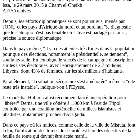
Issa, le 29 mars 2015 à Charm el-Cheikh
AFP/Archives
Depuis, les efforts diplomatiques se sont poursuivis, menés par
l'ONU et les pays d'Afrique du nord, et aujourd'hui "le diagnostic
que le statu quo n'est pas tenable en Libye est partagé par tous",
précise la source diplomatique.
Dans le pays même, "il y a des attentes très fortes dans la population
pour que des élections, notamment la présidentielle, se tiennent",
souligne-t-elle. En témoigne le succès de la campagne d'inscription
sur les listes électorales, avec l'enregistrement de 2,7 millions
Libyens, dont 43% de femmes, sur les six millions d'habitants.
Parallèlement, "la situation sécuritaire s'est améliorée" même si "elle
reste très instable", indique-t-on à l'Elysée.
Le maréchal Haftar a ainsi récemment lancé une opération pour
"libérer" Derna, une ville côtière à 1.000 km à l'est de Tripoli
contrôlée par une coalition hétéroclite de milices islamistes et
jihadistes, notamment proches d'Al-Qaïda.
Dans ce pays où les milices, comme celle de la ville de Misrata, font
la loi, l'unification des forces de sécurité est l'un des objectifs de la
feuille de route qui devrait être actée mardi.