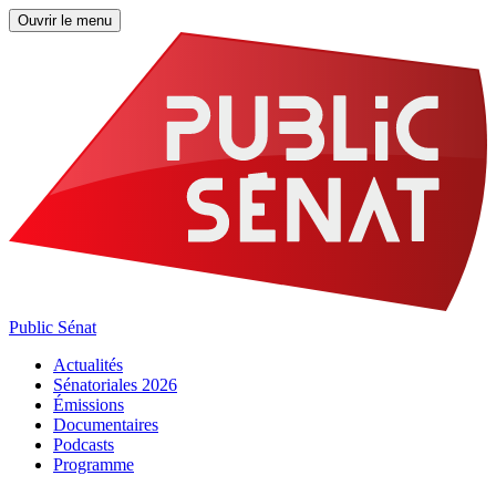
Ouvrir le menu
Public Sénat
Actualités
Sénatoriales 2026
Émissions
Documentaires
Podcasts
Programme