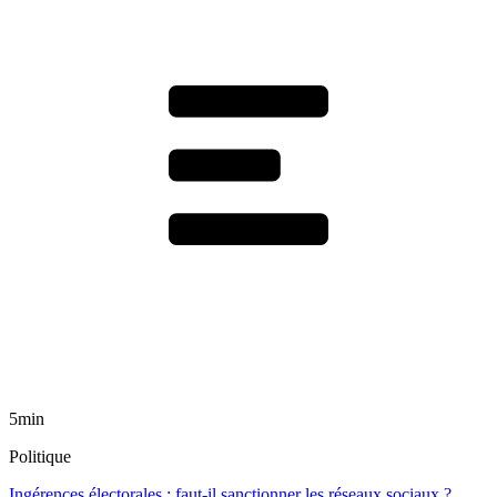
5min
Politique
Ingérences électorales : faut-il sanctionner les réseaux sociaux ?