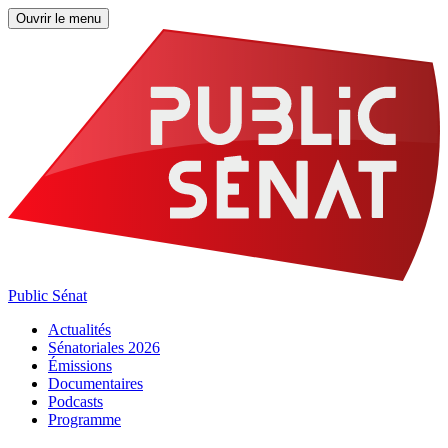
Ouvrir le menu
Public Sénat
Actualités
Sénatoriales 2026
Émissions
Documentaires
Podcasts
Programme