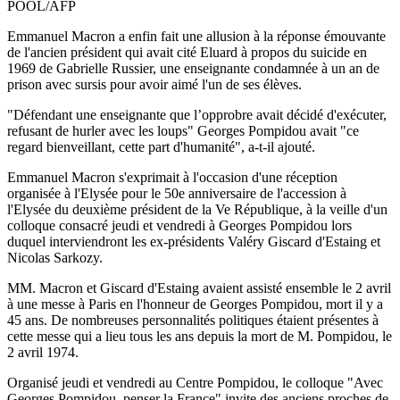
POOL/AFP
Emmanuel Macron a enfin fait une allusion à la réponse émouvante
de l'ancien président qui avait cité Eluard à propos du suicide en
1969 de Gabrielle Russier, une enseignante condamnée à un an de
prison avec sursis pour avoir aimé l'un de ses élèves.
"Défendant une enseignante que l’opprobre avait décidé d'exécuter,
refusant de hurler avec les loups" Georges Pompidou avait "ce
regard bienveillant, cette part d'humanité", a-t-il ajouté.
Emmanuel Macron s'exprimait à l'occasion d'une réception
organisée à l'Elysée pour le 50e anniversaire de l'accession à
l'Elysée du deuxième président de la Ve République, à la veille d'un
colloque consacré jeudi et vendredi à Georges Pompidou lors
duquel interviendront les ex-présidents Valéry Giscard d'Estaing et
Nicolas Sarkozy.
MM. Macron et Giscard d'Estaing avaient assisté ensemble le 2 avril
à une messe à Paris en l'honneur de Georges Pompidou, mort il y a
45 ans. De nombreuses personnalités politiques étaient présentes à
cette messe qui a lieu tous les ans depuis la mort de M. Pompidou, le
2 avril 1974.
Organisé jeudi et vendredi au Centre Pompidou, le colloque "Avec
Georges Pompidou, penser la France" invite des anciens proches de