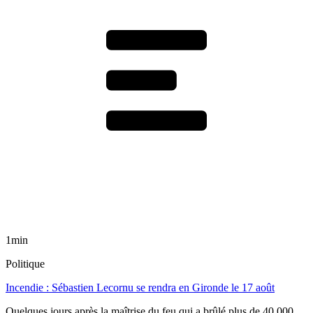
1min
Politique
Incendie : Sébastien Lecornu se rendra en Gironde le 17 août
Quelques jours après la maîtrise du feu qui a brûlé plus de 40 000