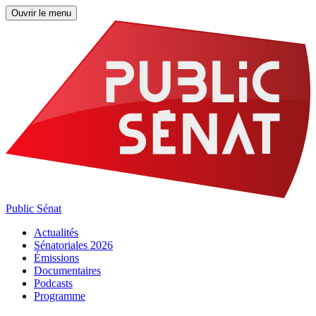
Ouvrir le menu
Public Sénat
Actualités
Sénatoriales 2026
Émissions
Documentaires
Podcasts
Programme