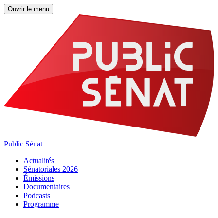
Ouvrir le menu
Public Sénat
Actualités
Sénatoriales 2026
Émissions
Documentaires
Podcasts
Programme