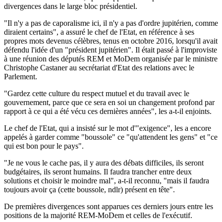
divergences dans le large bloc présidentiel.
"Il n'y a pas de caporalisme ici, il n'y a pas d'ordre jupitérien, comme
diraient certains", a assuré le chef de l'Etat, en référence à ses
propres mots devenus célèbres, tenus en octobre 2016, lorsqu'il avait
défendu l'idée d'un "président jupitérien". Il était passé à l'improviste
à une réunion des députés REM et MoDem organisée par le ministre
Christophe Castaner au secrétariat d'Etat des relations avec le
Parlement.
"Gardez cette culture du respect mutuel et du travail avec le
gouvernement, parce que ce sera en soi un changement profond par
rapport à ce qui a été vécu ces dernières années", les a-t-il enjoints.
Le chef de l'Etat, qui a insisté sur le mot d'"exigence", les a encore
appelés à garder comme "boussole" ce "qu'attendent les gens" et "ce
qui est bon pour le pays".
"Je ne vous le cache pas, il y aura des débats difficiles, ils seront
budgétaires, ils seront humains. Il faudra trancher entre deux
solutions et choisir le moindre mal", a-t-il reconnu, "mais il faudra
toujours avoir ça (cette boussole, ndlr) présent en tête".
De premières divergences sont apparues ces derniers jours entre les
positions de la majorité REM-MoDem et celles de l'exécutif.