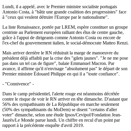
Lundi, il a appelé, avec le Premier ministre socialiste portugais
Antonio Costa, à "bâtir une grande coalition des progressistes" face
à "ceux qui veulent détruire l'Europe par le nationalisme".
La liste Renaissance, portée par LREM, espère constituer un groupe
centriste au Parlement européen ralliant des élus de centre gauche,
grâce à l'appui de dirigeants comme Antonio Costa ou encore de
l'ex-chef du gouvernement italien, le social-démocrate Matteo Renzi.
Mais arriver derrière le RN réduirait la marge de manoeuvre du
président déjà affaibli par la crise des "gilets jaunes". "Je ne me pose
pas dans un tel cas de figure", balaie Emmanuel Macron. Par
avance, il affirme qu'il n'envisage "absolument pas" le départ de son
Premier ministre Édouard Philippe en qui il a "toute confiance".
- "Connivence" -
Dans le camp présidentiel, l'alerte rouge est néanmoins décrétée
contre le risque de voir le RN arriver en tête dimanche. D'autant que
56% des sympathisants de La République en marche seulement
(50% des sympathisants du MoDem) se disent "certains d'aller
voter" dimanche, selon une étude Ipsos/Cevipof/Fondation Jean-
Jaurès/Le Monde parue lundi. Un chiffre en recul d'un point par
rapport à la précédente enquête d'avril 2019.