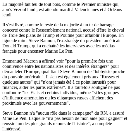
La majorité fait feu de tout bois, comme le Premier ministre qui,
après Vezoul lundi, est attendu mardi à Valenciennes et à Orléans
jeudi.
Il s'est livré, comme le reste de la majorité à un tir de barrage
concerté contre le Rassemblement national, accusé d'être le cheval
de Troie des plans de Trump et Poutine pour affaiblir l'Europe. En
ligne de mire: Steve Bannon, l'ex-stratège du président américain
Donald Trump, qui a enchaîné les interviews avec les médias
français pour encenser Marine Le Pen.
Emmanuel Macron a affirmé voir "pour la première fois une
connivence entre les nationalistes et des intérêts étrangers" pour
démanteler l'Europe, qualifiant Steve Bannon de "lobbyiste proche
du pouvoir américain". Il s'en est également pris aux "Russes et
quelques autres" qui "n'ont jamais été à ce point intrusifs pour
financer, aider les partis extrêmes". Il a toutefois souligné ne pas
confondre "les Etats et certains individus, même "si les groupes
d’influence américains ou les oligarques russes affichent des
proximités avec les gouvernements".
Steve Bannon n'a "aucun rôle dans la campagne" du RN, a assuré
Mme Le Pen. Laquelle "n'a pas besoin de mon aide pour gagner" et
réussir "un des plus grands retours de l'histoire", a complété
l'intéressé.