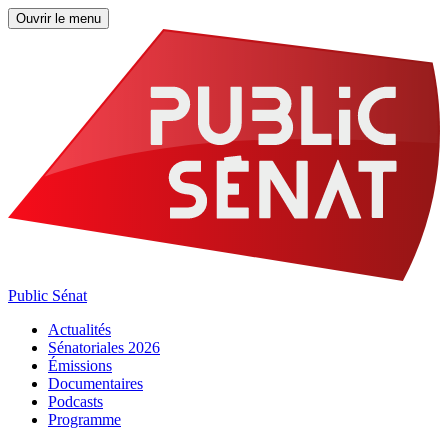
Ouvrir le menu
Public Sénat
Actualités
Sénatoriales 2026
Émissions
Documentaires
Podcasts
Programme