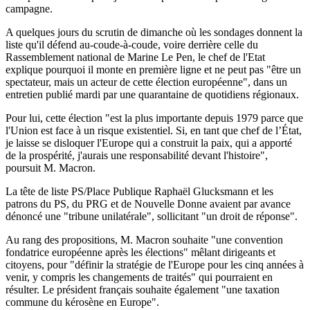
campagne.
A quelques jours du scrutin de dimanche où les sondages donnent la
liste qu'il défend au-coude-à-coude, voire derrière celle du
Rassemblement national de Marine Le Pen, le chef de l'Etat
explique pourquoi il monte en première ligne et ne peut pas "être un
spectateur, mais un acteur de cette élection européenne", dans un
entretien publié mardi par une quarantaine de quotidiens régionaux.
Pour lui, cette élection "est la plus importante depuis 1979 parce que
l'Union est face à un risque existentiel. Si, en tant que chef de l’État,
je laisse se disloquer l'Europe qui a construit la paix, qui a apporté
de la prospérité, j'aurais une responsabilité devant l'histoire",
poursuit M. Macron.
La tête de liste PS/Place Publique Raphaël Glucksmann et les
patrons du PS, du PRG et de Nouvelle Donne avaient par avance
dénoncé une "tribune unilatérale", sollicitant "un droit de réponse".
Au rang des propositions, M. Macron souhaite "une convention
fondatrice européenne après les élections" mêlant dirigeants et
citoyens, pour "définir la stratégie de l'Europe pour les cinq années à
venir, y compris les changements de traités" qui pourraient en
résulter. Le président français souhaite également "une taxation
commune du kérosène en Europe".