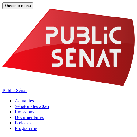
Ouvrir le menu
Public Sénat
Actualités
Sénatoriales 2026
Émissions
Documentaires
Podcasts
Programme