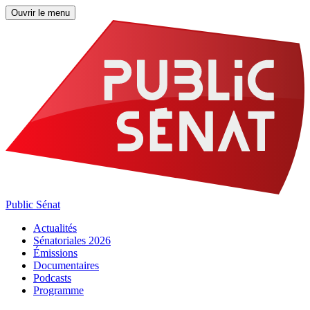
Ouvrir le menu
Public Sénat
Actualités
Sénatoriales 2026
Émissions
Documentaires
Podcasts
Programme