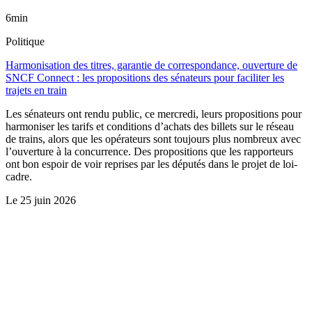
6min
Politique
Harmonisation des titres, garantie de correspondance, ouverture de
SNCF Connect : les propositions des sénateurs pour faciliter les
trajets en train
Les sénateurs ont rendu public, ce mercredi, leurs propositions pour
harmoniser les tarifs et conditions d’achats des billets sur le réseau
de trains, alors que les opérateurs sont toujours plus nombreux avec
l’ouverture à la concurrence. Des propositions que les rapporteurs
ont bon espoir de voir reprises par les députés dans le projet de loi-
cadre.
Le
25 juin 2026