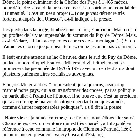
Dôme, le point culminant de la Chaîne des Puys à 1.465 mètres,
pour défendre la candidature de ce massif au patrimoine mondial de
l'Humanité. "C'est un beau projet (...) que je vais défendre très
fortement auprès de l'Unesco", a-t-il indiqué à la presse.
Les pieds dans la neige, tombée dans la nuit, Emmanuel Macron n'a
pu profiter de la vue imprenable du sommet du Puy-de-Dôme. Mais,
a-t-il déclaré, "il faut accepter les caprices de la montagne (...) Si on
n'aime les choses que par beau temps, on ne les aime pas vraiment".
Il était ensuite attendu au lac Chauvet, dans le sud du Puy-de-Dôme,
un lac au bord duquel François Mitterrand vint rituellement se
promener chaque année de 1976 à 1995 avec un cercle d'amis dont
plusieurs parlementaires socialistes auvergnats.
François Mitterrand est "un président qui a, je crois, beaucoup
marqué notre pays, qui a su transformer des choses, par sa politique
en particulier à l'égard de l'Europe. Il se trouve que c'est un président
qui a accompagné ma vie de citoyen pendant quelques années,
comme d'autres responsables politiques", a-t-il dit à la presse.
"Notre vie est jalonnée comme ça de figures, nous étions hier soir à
Chamalières, c'est un territoire qui est très chargé", a-t-il ajouté en
référence à cette commune limitrophe de Clermont-Ferrand, liée à
un autre ancien président, Valéry Giscard d'Estaing.