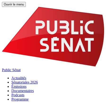
Ouvrir le menu
Public Sénat
Actualités
Sénatoriales 2026
Émissions
Documentaires
Podcasts
Programme