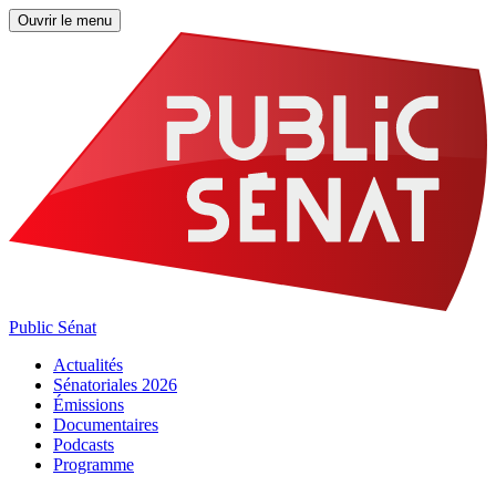
Ouvrir le menu
Public Sénat
Actualités
Sénatoriales 2026
Émissions
Documentaires
Podcasts
Programme