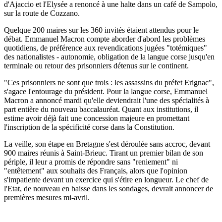
d'Ajaccio et l'Elysée a renoncé à une halte dans un café de Sampolo,
sur la route de Cozzano.
Quelque 200 maires sur les 360 invités étaient attendus pour le
débat. Emmanuel Macron compte aborder d'abord les problèmes
quotidiens, de préférence aux revendications jugées "totémiques"
des nationalistes - autonomie, obligation de la langue corse jusqu'en
terminale ou retour des prisonniers détenus sur le continent.
"Ces prisonniers ne sont que trois : les assassins du préfet Erignac",
s'agace l'entourage du président. Pour la langue corse, Emmanuel
Macron a annoncé mardi qu'elle deviendrait l'une des spécialités à
part entière du nouveau baccalauréat. Quant aux institutions, il
estime avoir déjà fait une concession majeure en promettant
l'inscription de la spécificité corse dans la Constitution.
La veille, son étape en Bretagne s'est déroulée sans accroc, devant
900 maires réunis à Saint-Brieuc. Tirant un premier bilan de son
périple, il leur a promis de répondre sans "reniement" ni
"entêtement" aux souhaits des Français, alors que l'opinion
s'impatiente devant un exercice qui s'étire en longueur. Le chef de
l'Etat, de nouveau en baisse dans les sondages, devrait annoncer de
premières mesures mi-avril.