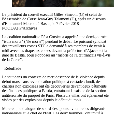
Le président du conseil exécutif Gilles Simeoni (G) et celui de
l'Assemblée de Corse Jean-Guy Talamoni (D), après un discours
d'Emmanuel Macron, à Bastia, le 7 février 2018
POOL/AFP/Archives
La coalition nationaliste Pè a Corsica a appelé à une demi-journée
"isula morta" ("île morte") pendant le débat. Le puissant syndicat
des travailleurs corses STC a demandé à ses membres de venir à
midi avec des drapeaux corses devant la préfecture d'Ajaccio et la
gare de Bastia, pour s'opposer au "mépris de l'Etat français vis-à-vis
de la Corse".
- Rebuffade -
Le tout dans un contexte de recrudescence de la violence depuis
début mars, sans revendication politique à ce stade : lundi, des
charges non explosées ont été découvertes devant deux bâtiments
des finances publiques à Bastia, entraînant la saisine de la section
antiterroriste du parquet de Paris. Plusieurs villas ont également été
visées par des explosions depuis le début du mois.
Mercredi, le dialogue de sourd s'est poursuivi entre les dirigeants
nationalistes et le chef de l'Etat. Les deux hommes l'ont invité à