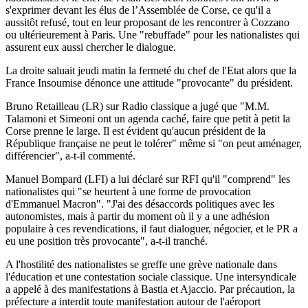
s'exprimer devant les élus de l’Assemblée de Corse, ce qu'il a
aussitôt refusé, tout en leur proposant de les rencontrer à Cozzano
ou ultérieurement à Paris. Une "rebuffade" pour les nationalistes qui
assurent eux aussi chercher le dialogue.
La droite saluait jeudi matin la fermeté du chef de l'Etat alors que la
France Insoumise dénonce une attitude "provocante" du président.
Bruno Retailleau (LR) sur Radio classique a jugé que "M.M.
Talamoni et Simeoni ont un agenda caché, faire que petit à petit la
Corse prenne le large. Il est évident qu'aucun président de la
République française ne peut le tolérer" même si "on peut aménager,
différencier", a-t-il commenté.
Manuel Bompard (LFI) a lui déclaré sur RFI qu'il "comprend" les
nationalistes qui "se heurtent à une forme de provocation
d'Emmanuel Macron". "J'ai des désaccords politiques avec les
autonomistes, mais à partir du moment où il y a une adhésion
populaire à ces revendications, il faut dialoguer, négocier, et le PR a
eu une position très provocante", a-t-il tranché.
A l'hostilité des nationalistes se greffe une grève nationale dans
l'éducation et une contestation sociale classique. Une intersyndicale
a appelé à des manifestations à Bastia et Ajaccio. Par précaution, la
préfecture a interdit toute manifestation autour de l'aéroport