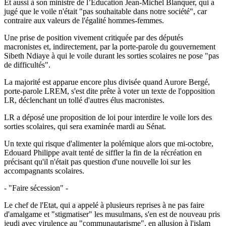
Et aussi à son ministre de l’Éducation Jean-Michel Blanquer, qui a
jugé que le voile n'était "pas souhaitable dans notre société", car
contraire aux valeurs de l'égalité hommes-femmes.
Une prise de position vivement critiquée par des députés
macronistes et, indirectement, par la porte-parole du gouvernement
Sibeth Ndiaye à qui le voile durant les sorties scolaires ne pose "pas
de difficultés".
La majorité est apparue encore plus divisée quand Aurore Bergé,
porte-parole LREM, s'est dite prête à voter un texte de l'opposition
LR, déclenchant un tollé d'autres élus macronistes.
LR a déposé une proposition de loi pour interdire le voile lors des
sorties scolaires, qui sera examinée mardi au Sénat.
Un texte qui risque d'alimenter la polémique alors que mi-octobre,
Edouard Philippe avait tenté de siffler la fin de la récréation en
précisant qu'il n'était pas question d'une nouvelle loi sur les
accompagnants scolaires.
- "Faire sécession" -
Le chef de l'Etat, qui a appelé à plusieurs reprises à ne pas faire
d'amalgame et "stigmatiser" les musulmans, s'en est de nouveau pris
jeudi avec virulence au "communautarisme", en allusion à l'islam