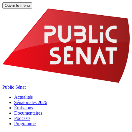
Ouvrir le menu
Public Sénat
Actualités
Sénatoriales 2026
Émissions
Documentaires
Podcasts
Programme