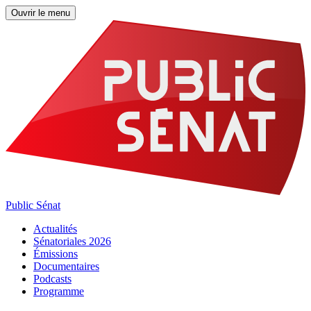
Ouvrir le menu
Public Sénat
Actualités
Sénatoriales 2026
Émissions
Documentaires
Podcasts
Programme