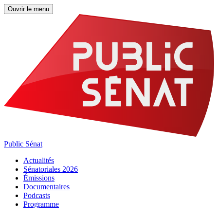
Ouvrir le menu
Public Sénat
Actualités
Sénatoriales 2026
Émissions
Documentaires
Podcasts
Programme