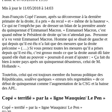
Mis à jour le
11/05/2018 à 14:03
Jean-François Copé l’assure, après sa déconvenue à la dernière
primaire de la droite, il a pris « du recul » et « même de la hauteur ».
Ce qui ne l’empêche pas de dresser un bilan de la première année
du quinquennat d’Emmanuel Macron. « Emmanuel Macron, c’est
quand même le Président de droite qu’on n’attendait pas. Personne
n’a vu venir Emmanuel Macron. Homme qui se disait de gauche et
qui depuis qu’il est élu n’a fait que des mesures que la droite
préconise » (….) Si vous prenez toutes les mesures qu’il a prises
depuis qu’il est élu, c’est grosso modo ce que la droite aurait dû faire
quand elle était au pouvoir » poursuit-il avant d’ajouter : « Ça fait du
bien à notre pays après un quinquennat désastreux, celui de M.
Hollande ».
Toutefois, celui qui est toujours membre du bureau politique des
Républicains, soulève quelques « erreurs très regrettables » de ce
début de quinquennat comme l’augmentation de la CSG et la baisse
des APL.
Copé « terrifié » par la « ligne Wauquiez/ Le Pen »
Copé « terrifié » par la « ligne Wauquiez/ Le Pen »
01:39