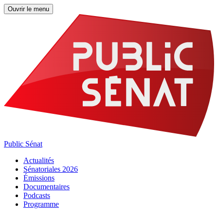
Ouvrir le menu
Public Sénat
Actualités
Sénatoriales 2026
Émissions
Documentaires
Podcasts
Programme