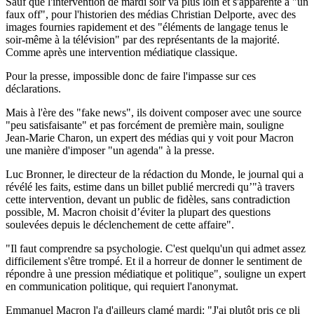
Sauf que l'intervention de mardi soir va plus loin et s'apparente à "un
faux off", pour l'historien des médias Christian Delporte, avec des
images fournies rapidement et des "éléments de langage tenus le
soir-même à la télévision" par des représentants de la majorité.
Comme après une intervention médiatique classique.
Pour la presse, impossible donc de faire l'impasse sur ces
déclarations.
Mais à l'ère des "fake news", ils doivent composer avec une source
"peu satisfaisante" et pas forcément de première main, souligne
Jean-Marie Charon, un expert des médias qui y voit pour Macron
une manière d'imposer "un agenda" à la presse.
Luc Bronner, le directeur de la rédaction du Monde, le journal qui a
révélé les faits, estime dans un billet publié mercredi qu’"à travers
cette intervention, devant un public de fidèles, sans contradiction
possible, M. Macron choisit d’éviter la plupart des questions
soulevées depuis le déclenchement de cette affaire".
"Il faut comprendre sa psychologie. C'est quelqu'un qui admet assez
difficilement s'être trompé. Et il a horreur de donner le sentiment de
répondre à une pression médiatique et politique", souligne un expert
en communication politique, qui requiert l'anonymat.
Emmanuel Macron l'a d'ailleurs clamé mardi: "J'ai plutôt pris ce pli