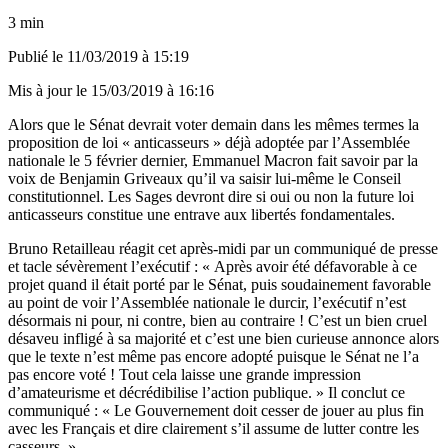
3 min
Publié le
11/03/2019 à 15:19
Mis à jour le
15/03/2019 à 16:16
Alors que le Sénat devrait voter demain dans les mêmes termes la
proposition de loi « anticasseurs » déjà adoptée par l’Assemblée
nationale le 5 février dernier, Emmanuel Macron fait savoir par la
voix de Benjamin Griveaux qu’il va saisir lui-même le Conseil
constitutionnel. Les Sages devront dire si oui ou non la future loi
anticasseurs constitue une entrave aux libertés fondamentales.
Bruno Retailleau réagit cet après-midi par un communiqué de presse
et tacle sévèrement l’exécutif : « Après avoir été défavorable à ce
projet quand il était porté par le Sénat, puis soudainement favorable
au point de voir l’Assemblée nationale le durcir, l’exécutif n’est
désormais ni pour, ni contre, bien au contraire ! C’est un bien cruel
désaveu infligé à sa majorité et c’est une bien curieuse annonce alors
que le texte n’est même pas encore adopté puisque le Sénat ne l’a
pas encore voté ! Tout cela laisse une grande impression
d’amateurisme et décrédibilise l’action publique. » Il conclut ce
communiqué : « Le Gouvernement doit cesser de jouer au plus fin
avec les Français et dire clairement s’il assume de lutter contre les
casseurs. »