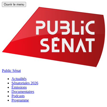
Ouvrir le menu
Public Sénat
Actualités
Sénatoriales 2026
Émissions
Documentaires
Podcasts
Programme