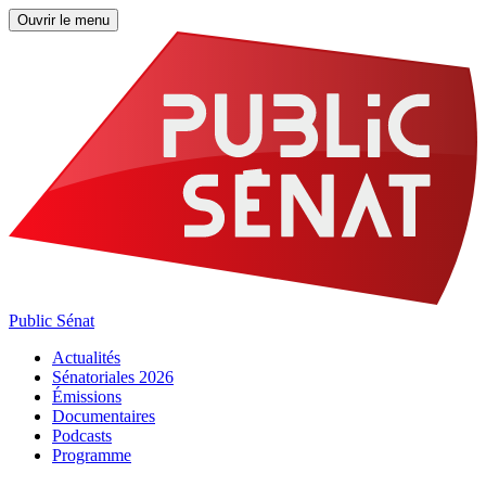
Ouvrir le menu
Public Sénat
Actualités
Sénatoriales 2026
Émissions
Documentaires
Podcasts
Programme