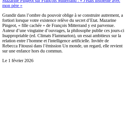
Mazarine Pingeot sur François Mitterrand : « J'étais insolente avec
mon père »
Grandir dans l’ombre du pouvoir oblige à se construire autrement, a
fortiori lorsque votre existence relève du secret d’Etat. Mazarine
Pingeot, « fille cachée » de François Mitterrand y est parvenue.
Auteur d’une vingtaine d’ouvrages, la philosophe publie ces jours-ci
Inappropriable (ed. Climats Flammarion), un essai ambitieux sur la
relation entre l’homme et l'intelligence artificielle. Invitée de
Rebecca Fitoussi dans l’émission Un monde, un regard, elle revient
sur une enfance hors du commun.
Le
1 février 2026