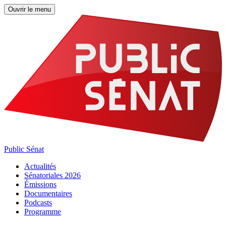
Ouvrir le menu
Public Sénat
Actualités
Sénatoriales 2026
Émissions
Documentaires
Podcasts
Programme