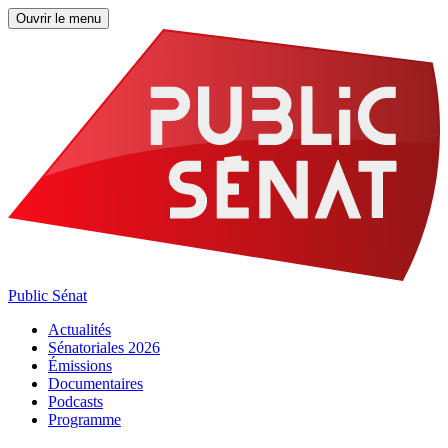
Ouvrir le menu
Public Sénat
Actualités
Sénatoriales 2026
Émissions
Documentaires
Podcasts
Programme