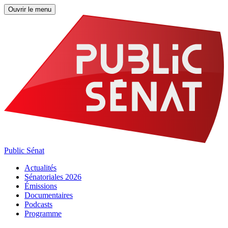
Ouvrir le menu
Public Sénat
Actualités
Sénatoriales 2026
Émissions
Documentaires
Podcasts
Programme