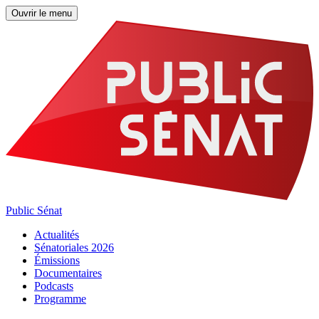
Ouvrir le menu
Public Sénat
Actualités
Sénatoriales 2026
Émissions
Documentaires
Podcasts
Programme