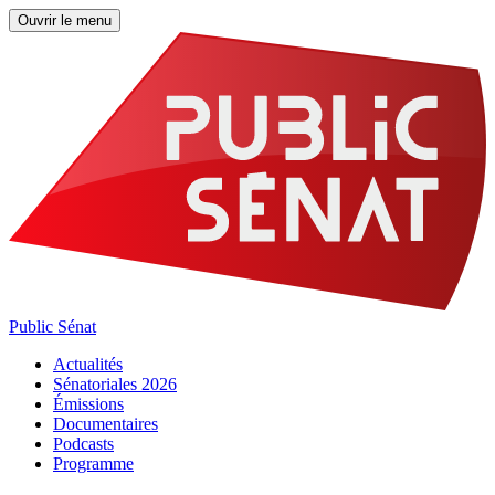
Ouvrir le menu
Public Sénat
Actualités
Sénatoriales 2026
Émissions
Documentaires
Podcasts
Programme