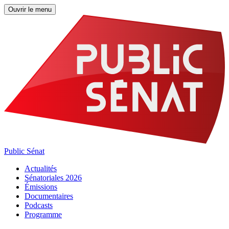
Ouvrir le menu
Public Sénat
Actualités
Sénatoriales 2026
Émissions
Documentaires
Podcasts
Programme