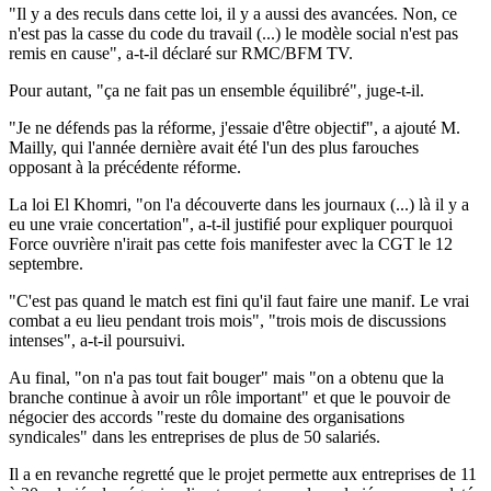
"Il y a des reculs dans cette loi, il y a aussi des avancées. Non, ce
n'est pas la casse du code du travail (...) le modèle social n'est pas
remis en cause", a-t-il déclaré sur RMC/BFM TV.
Pour autant, "ça ne fait pas un ensemble équilibré", juge-t-il.
"Je ne défends pas la réforme, j'essaie d'être objectif", a ajouté M.
Mailly, qui l'année dernière avait été l'un des plus farouches
opposant à la précédente réforme.
La loi El Khomri, "on l'a découverte dans les journaux (...) là il y a
eu une vraie concertation", a-t-il justifié pour expliquer pourquoi
Force ouvrière n'irait pas cette fois manifester avec la CGT le 12
septembre.
"C'est pas quand le match est fini qu'il faut faire une manif. Le vrai
combat a eu lieu pendant trois mois", "trois mois de discussions
intenses", a-t-il poursuivi.
Au final, "on n'a pas tout fait bouger" mais "on a obtenu que la
branche continue à avoir un rôle important" et que le pouvoir de
négocier des accords "reste du domaine des organisations
syndicales" dans les entreprises de plus de 50 salariés.
Il a en revanche regretté que le projet permette aux entreprises de 11