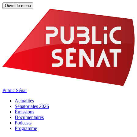
Ouvrir le menu
Public Sénat
Actualités
Sénatoriales 2026
Émissions
Documentaires
Podcasts
Programme