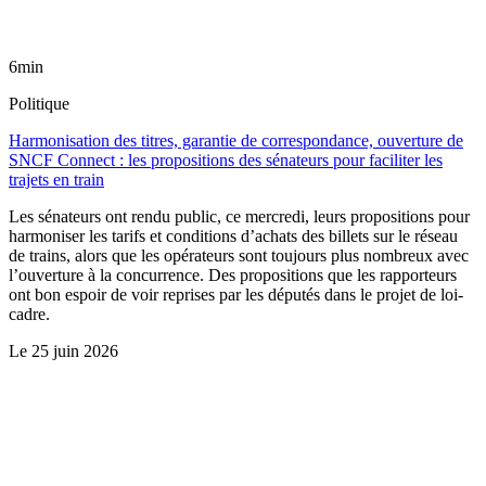
6min
Politique
Harmonisation des titres, garantie de correspondance, ouverture de
SNCF Connect : les propositions des sénateurs pour faciliter les
trajets en train
Les sénateurs ont rendu public, ce mercredi, leurs propositions pour
harmoniser les tarifs et conditions d’achats des billets sur le réseau
de trains, alors que les opérateurs sont toujours plus nombreux avec
l’ouverture à la concurrence. Des propositions que les rapporteurs
ont bon espoir de voir reprises par les députés dans le projet de loi-
cadre.
Le
25 juin 2026