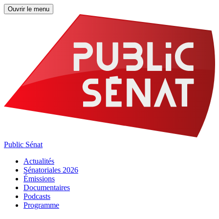
Ouvrir le menu
Public Sénat
Actualités
Sénatoriales 2026
Émissions
Documentaires
Podcasts
Programme