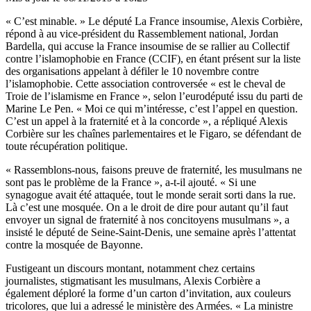
« C’est minable. » Le député La France insoumise, Alexis Corbière,
répond à au vice-président du Rassemblement national, Jordan
Bardella, qui accuse la France insoumise de se rallier au Collectif
contre l’islamophobie en France (CCIF), en étant présent sur la liste
des organisations appelant à défiler le 10 novembre contre
l’islamophobie. Cette association controversée « est le cheval de
Troie de l’islamisme en France », selon l’eurodéputé issu du parti de
Marine Le Pen. « Moi ce qui m’intéresse, c’est l’appel en question.
C’est un appel à la fraternité et à la concorde », a répliqué Alexis
Corbière sur les chaînes parlementaires et le Figaro, se défendant de
toute récupération politique.
« Rassemblons-nous, faisons preuve de fraternité, les musulmans ne
sont pas le problème de la France », a-t-il ajouté. « Si une
synagogue avait été attaquée, tout le monde serait sorti dans la rue.
Là c’est une mosquée. On a le droit de dire pour autant qu’il faut
envoyer un signal de fraternité à nos concitoyens musulmans », a
insisté le député de Seine-Saint-Denis, une semaine après l’attentat
contre la mosquée de Bayonne.
Fustigeant un discours montant, notamment chez certains
journalistes, stigmatisant les musulmans, Alexis Corbière a
également déploré la forme d’un carton d’invitation, aux couleurs
tricolores, que lui a adressé le ministère des Armées. « La ministre