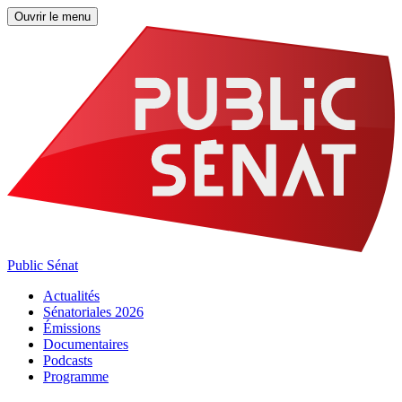
Ouvrir le menu
Public Sénat
Actualités
Sénatoriales 2026
Émissions
Documentaires
Podcasts
Programme