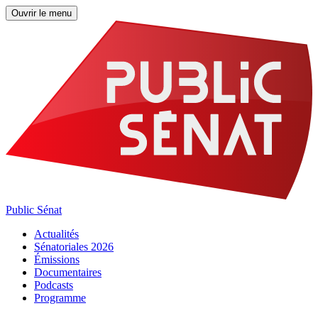
Ouvrir le menu
Public Sénat
Actualités
Sénatoriales 2026
Émissions
Documentaires
Podcasts
Programme