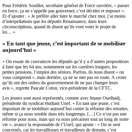
Pour Frédéric Souillot, secrétaire général de Force ouvrière, « passer
en force, ça ne s’appelle pas gouverner, c’est décider et imposer ».
Et d’ajouter : « Je préfère aller faire le marché chez moi, j’ai moins
d’interpellations que les députés Renaissance, dans leurs
circonscriptions, quand ils disent qu’ils vont voter le projet de
loi… »
« En tant que jeune, c’est important de se mobiliser
aujourd’hui »
« On essaie de convaincre les députés qu’il y a d’autres propositions
à faire que les 64 ans, notamment sur les carrières longues, les
petites pensions, l’emploi des séniors. Parfois, ils nous disent « on
vous comprend », mais derrière, ça ne se met pas en route. A croire
qu’ils ont des ordres du gouvernement de ne pas changer leurs
avis », regrette Pascale Coton, vice-présidente de la CFTC.
Les jeunes sont aussi représentés, comme avec Imane Ouelhadj,
présidente du syndicat étudiant Unef. « En tant que jeune, c’est
important de se mobiliser aujourd’hui contre la réforme des retraites,
même si ça nous semble dans très longtemps. […] Ce n’est pas une
réforme pour nous, mais qui va nous précariser tout au long de notre
vie », avance la responsable de l’Unef, qui ajoute : « On se sent
concernés, car les travailleuses et travailleurs de demain, c’est