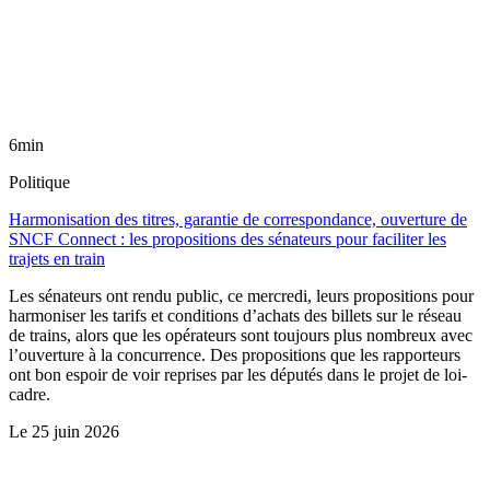
6min
Politique
Harmonisation des titres, garantie de correspondance, ouverture de
SNCF Connect : les propositions des sénateurs pour faciliter les
trajets en train
Les sénateurs ont rendu public, ce mercredi, leurs propositions pour
harmoniser les tarifs et conditions d’achats des billets sur le réseau
de trains, alors que les opérateurs sont toujours plus nombreux avec
l’ouverture à la concurrence. Des propositions que les rapporteurs
ont bon espoir de voir reprises par les députés dans le projet de loi-
cadre.
Le
25 juin 2026