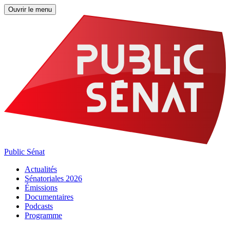
Ouvrir le menu
Public Sénat
Actualités
Sénatoriales 2026
Émissions
Documentaires
Podcasts
Programme