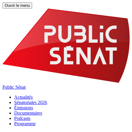
Ouvrir le menu
Public Sénat
Actualités
Sénatoriales 2026
Émissions
Documentaires
Podcasts
Programme