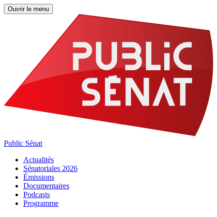
Ouvrir le menu
Public Sénat
Actualités
Sénatoriales 2026
Émissions
Documentaires
Podcasts
Programme