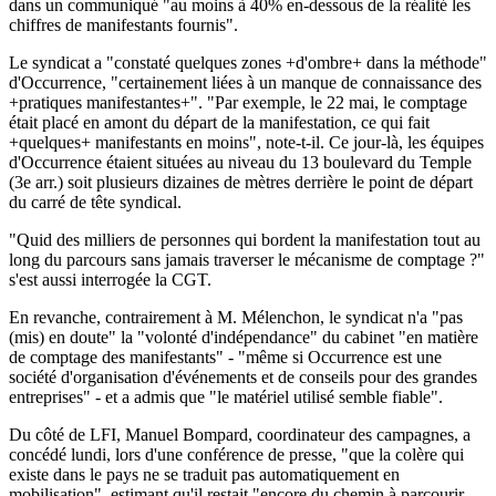
dans un communiqué "au moins à 40% en-dessous de la réalité les
chiffres de manifestants fournis".
Le syndicat a "constaté quelques zones +d'ombre+ dans la méthode"
d'Occurrence, "certainement liées à un manque de connaissance des
+pratiques manifestantes+". "Par exemple, le 22 mai, le comptage
était placé en amont du départ de la manifestation, ce qui fait
+quelques+ manifestants en moins", note-t-il. Ce jour-là, les équipes
d'Occurrence étaient situées au niveau du 13 boulevard du Temple
(3e arr.) soit plusieurs dizaines de mètres derrière le point de départ
du carré de tête syndical.
"Quid des milliers de personnes qui bordent la manifestation tout au
long du parcours sans jamais traverser le mécanisme de comptage ?"
s'est aussi interrogée la CGT.
En revanche, contrairement à M. Mélenchon, le syndicat n'a "pas
(mis) en doute" la "volonté d'indépendance" du cabinet "en matière
de comptage des manifestants" - "même si Occurrence est une
société d'organisation d'événements et de conseils pour des grandes
entreprises" - et a admis que "le matériel utilisé semble fiable".
Du côté de LFI, Manuel Bompard, coordinateur des campagnes, a
concédé lundi, lors d'une conférence de presse, "que la colère qui
existe dans le pays ne se traduit pas automatiquement en
mobilisation", estimant qu'il restait "encore du chemin à parcourir