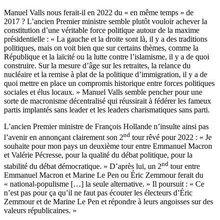
Manuel Valls nous ferait-il en 2022 du « en même temps » de
2017 ? L’ancien Premier ministre semble plutôt vouloir achever la
constitution d’une véritable force politique autour de la maxime
présidentielle : « La gauche et la droite sont là, il y a des traditions
politiques, mais on voit bien que sur certains thèmes, comme la
République et la laïcité ou la lutte contre l’islamisme, il y a de quoi
construire. Sur la mesure d’âge sur les retraites, la relance du
nucléaire et la remise à plat de la politique d’immigration, il y a de
quoi mettre en place un compromis historique entre forces politiques
sociales et élus locaux. » Manuel Valls semble pencher pour une
sorte de macronisme décentralisé qui réussirait à fédérer les fameux
partis implantés sans leader et les leaders charismatiques sans parti.
L’ancien Premier ministre de François Hollande n’insulte ainsi pas
nd
l’avenir en annonçant clairement son 2
tour rêvé pour 2022 : « Je
souhaite pour mon pays un deuxième tour entre Emmanuel Macron
et Valérie Pécresse, pour la qualité du débat politique, pour la
nd
stabilité du débat démocratique. » D’après lui, un 2
tour entre
Emmanuel Macron et Marine Le Pen ou Éric Zemmour ferait du
« national-populisme […] la seule alternative. » Il poursuit : « Ce
n’est pas pour ça qu’il ne faut pas écouter les électeurs d’Éric
Zemmour et de Marine Le Pen et répondre à leurs angoisses sur des
valeurs républicaines. »