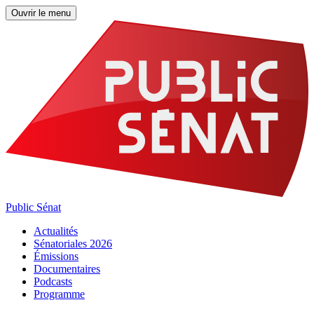
Ouvrir le menu
Public Sénat
Actualités
Sénatoriales 2026
Émissions
Documentaires
Podcasts
Programme