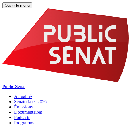
Ouvrir le menu
Public Sénat
Actualités
Sénatoriales 2026
Émissions
Documentaires
Podcasts
Programme