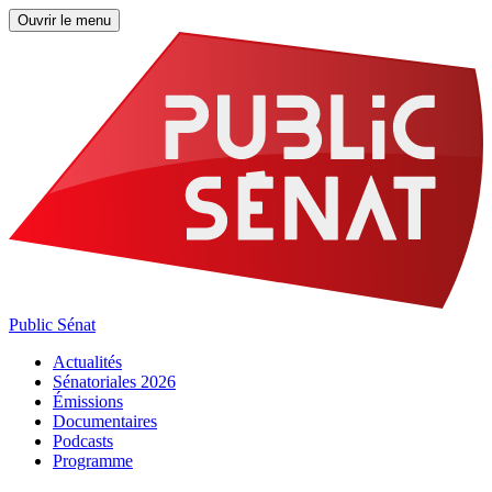
Ouvrir le menu
Public Sénat
Actualités
Sénatoriales 2026
Émissions
Documentaires
Podcasts
Programme