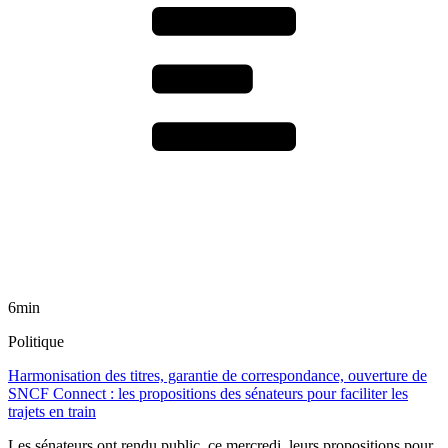
6min
Politique
Harmonisation des titres, garantie de correspondance, ouverture de
SNCF Connect : les propositions des sénateurs pour faciliter les
trajets en train
Les sénateurs ont rendu public, ce mercredi, leurs propositions pour