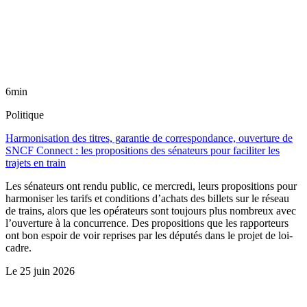
6min
Politique
Harmonisation des titres, garantie de correspondance, ouverture de
SNCF Connect : les propositions des sénateurs pour faciliter les
trajets en train
Les sénateurs ont rendu public, ce mercredi, leurs propositions pour
harmoniser les tarifs et conditions d’achats des billets sur le réseau
de trains, alors que les opérateurs sont toujours plus nombreux avec
l’ouverture à la concurrence. Des propositions que les rapporteurs
ont bon espoir de voir reprises par les députés dans le projet de loi-
cadre.
Le
25 juin 2026