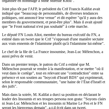
organisée en hommage à Mme Mireille Knoll".
Joint plus tôt par l'AFP, le président du Crif Francis Kalifat avait
indiqué que "beaucoup de personnalités, de diverses tendances
politiques, ont annoncé leur venue" et dit espérer "qu'il y aura des
membres du gouvernement, et peut-être plus". Mais il avait ajouté
que "le Front national n'est pas souhaité" à cette marche.
Le député FN Louis Aliot, membre du bureau exécutif du FN, a
estimé dans un tweet que le Crif "s'opposait d'une manière sectaire
aux vrais ennemis de l'islamisme plutôt qu'à l'islamisme lui-même".
Le chef de la file de La France insoumise, Jean-Luc Mélenchon, a
aussi prévu de venir.
Dans un premier temps, le patron du Crif a estimé que M.
Mélenchon pourrait se rendre à la manifestation, et se mettre "où il
veut dans le cortège", tout en relevant une "contradiction" entre sa
présence et son soutien au "boycott d'Israël BDS" qui exprimerait,
selon le responsable communautaire, "une haine de l’État d'Israël et
des juifs".
Mais dans la soirée, M. Kalifat a durci sa position en déclarant le
leader des Insoumis et ses troupes persona non grata: "Soyons clairs
ni Jean-Luc Mélenchon et les insoumis ni Marine Le Pen et le FN
seront les bienvenus demain", a-t-il écrit dans un tweet.