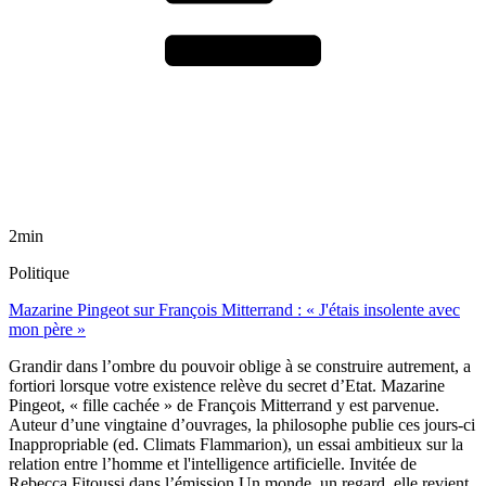
2min
Politique
Mazarine Pingeot sur François Mitterrand : « J'étais insolente avec
mon père »
Grandir dans l’ombre du pouvoir oblige à se construire autrement, a
fortiori lorsque votre existence relève du secret d’Etat. Mazarine
Pingeot, « fille cachée » de François Mitterrand y est parvenue.
Auteur d’une vingtaine d’ouvrages, la philosophe publie ces jours-ci
Inappropriable (ed. Climats Flammarion), un essai ambitieux sur la
relation entre l’homme et l'intelligence artificielle. Invitée de
Rebecca Fitoussi dans l’émission Un monde, un regard, elle revient