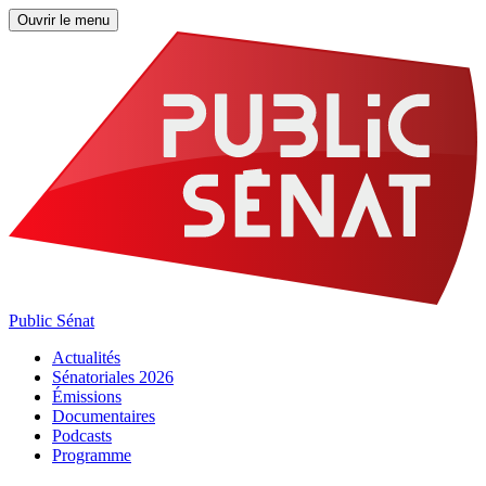
Ouvrir le menu
Public Sénat
Actualités
Sénatoriales 2026
Émissions
Documentaires
Podcasts
Programme