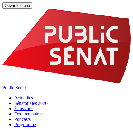
Ouvrir le menu
Public Sénat
Actualités
Sénatoriales 2026
Émissions
Documentaires
Podcasts
Programme