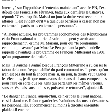
Interrogé sur l'hypothèse d'"ententes maintenant" avec le FN, l'ex-
député des Français de l'étranger, battu aux dernières législatives,
répond: "C'est trop tôt. Mais si un jour la droite veut revenir aux
affaires, il est évident qu'il y a quelques barrières à casser, non pas
en terme de partis mais en terme de personnes".
"A l'heure actuelle, les programmes économiques des Républicains
et du Front national n'ont rien à voir ; il ne peut y avoir aucun
rapprochement", estime M. Mariani, pour qui "le programme
économique avancé par Mme Le Pen pendant la présidentielle
rappelle davantage le programme de François Mitterrand en 1981
qu'un programme de droite".
Mais "la gauche a gagné lorsque François Mitterrand a su casser le
tabou de la non-fréquentabilité du parti communiste. Je pense qu'on
n'en est pas du tout là encore mais si, un jour, la droite veut gagner
les élections, je dis que nous avons deux ans d'ici aux européennes
pour faire en sorte que les gens qui partagent les mêmes valeurs,
sans excès mais sans mollesse, puissent se retrouver", ajoute-t-il.
"Le danger en France, aujourd'hui, ce n'est pas le Front national,
c'est l'islamisme. Il faut regarder les évolutions des uns et des autres,
les personnalités, et commencer au moins à discuter ensemble",
plaide-t-il encore.