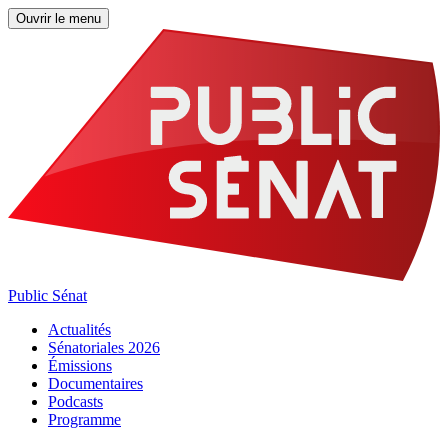
Ouvrir le menu
Public Sénat
Actualités
Sénatoriales 2026
Émissions
Documentaires
Podcasts
Programme