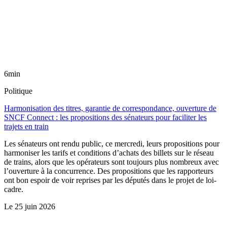
6min
Politique
Harmonisation des titres, garantie de correspondance, ouverture de
SNCF Connect : les propositions des sénateurs pour faciliter les
trajets en train
Les sénateurs ont rendu public, ce mercredi, leurs propositions pour
harmoniser les tarifs et conditions d’achats des billets sur le réseau
de trains, alors que les opérateurs sont toujours plus nombreux avec
l’ouverture à la concurrence. Des propositions que les rapporteurs
ont bon espoir de voir reprises par les députés dans le projet de loi-
cadre.
Le
25 juin 2026