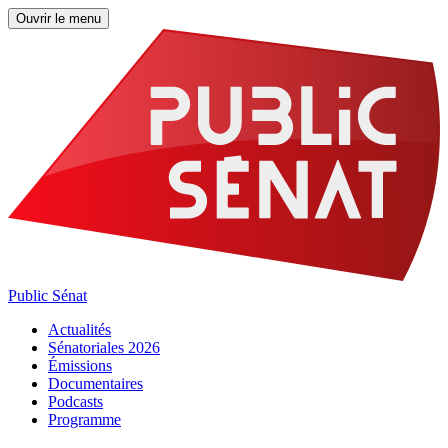
Ouvrir le menu
Public Sénat
Actualités
Sénatoriales 2026
Émissions
Documentaires
Podcasts
Programme