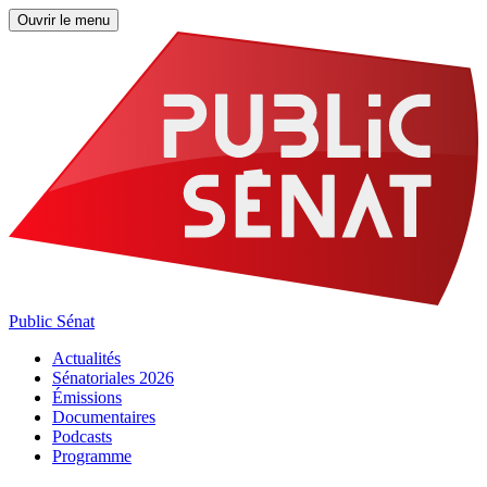
Ouvrir le menu
Public Sénat
Actualités
Sénatoriales 2026
Émissions
Documentaires
Podcasts
Programme